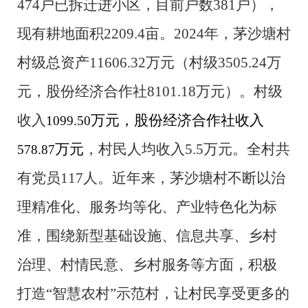
474户已拆迁进小区，目前户数381户），
现有耕地面积2209.4亩。
202
4
年，茅沙塘村
村级总资产
11606.32
万元（村级
3505.24
万
元，股份经济合作社
8101.18
万元）。村级
收入
万元，股份经济合作社收入
1099.50
万元
，村民人均收入
5.
5
万元。全村共
578.87
有党员
117人
。近年来，茅沙塘村不断
以治
理精准化、服务均等化、产业特色化为标
准，围绕新型基础设施、信息共享、乡村
治理、村情民意、乡村服务等方面，
积极
打造
“智慧农村”示范村，让
村民
享受更多的