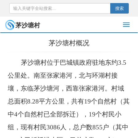
搜索
茅沙塘村
茅沙塘村概况
茅沙塘村位于巴城镇政府驻地东约
3.5
公里处。南至张家港河，北与环
湖村接
壤，东临茅沙塘河，西靠张家港河。村域
总面积
8.28平方公里，共有
19个自然村（
其
中4
个自然村已全部拆迁
）
，
19个
村民小
组，现有村民
3
086
人
，总户数
855户（其中