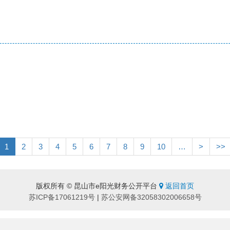
1
2
3
4
5
6
7
8
9
10
…
>
>>
版权所有 © 昆山市e阳光财务公开平台
返回首页
苏ICP备17061219号
|
苏公安网备32058302006658号