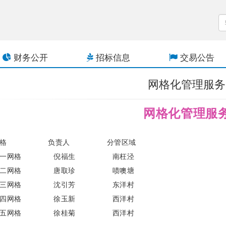
财务公开
招标信息
交易公告
网格化管理服务
网格化管理服
格
负责人
分管区域
一网格
倪福生
南枉泾
二网格
唐取珍
啧噢塘
三网格
沈引芳
东洋村
四网格
徐玉新
西洋村
五网格
徐桂菊
西洋村