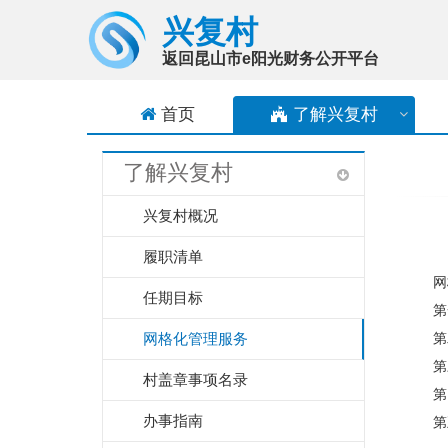
兴复村
返回昆山市e阳光财务公开平台
首页
了解
兴复村
了解
兴复村
兴复村概况
履职清单
网
任期目标
第
网格化管理服务
第
第
村盖章事项名录
第
办事指南
第