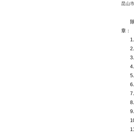
昆山
章：
2
6
7
8
1
1