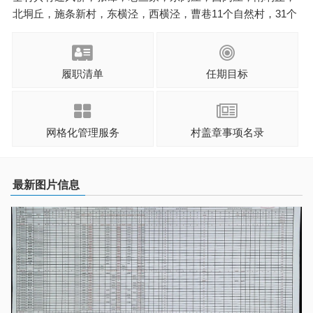
北垌丘，施条新村，东横泾，西横泾，曹巷11个自然村，31个
村民小组，737户农户，总人口2795人，党员117名。2010年以
来，三家村响应政府号召，大力推进动迁工作，村民皆安置于
各个动迁小区 ...
履职清单
任期目标
网格化管理服务
村盖章事项名录
最新图片信息