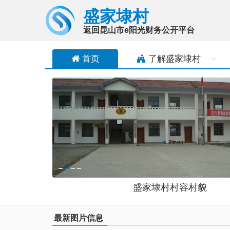
盛家埭村
返回昆山市e阳光财务公开平台
首页
了解
盛家埭村
盛家埭村村容村貌
最新图片信息