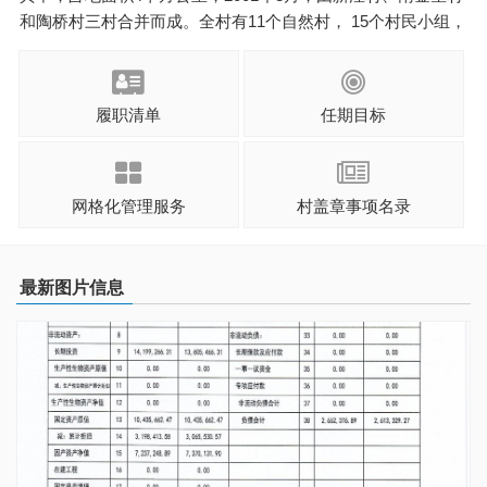
和陶桥村三村合并而成。全村有11个自然村， 15个村民小组，
529户农户，户籍人口2145人，外来流动人口800余人。我村党
员76人，总支下设3个支部，现任村干部5人。陶 ...
履职清单
任期目标
网格化管理服务
村盖章事项名录
最新图片信息