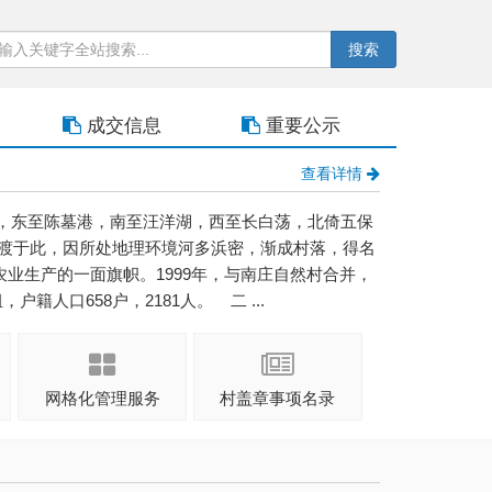
搜索
成交信息
重要公示
查看详情
，东至陈墓港，南至汪洋湖，西至长白荡，北倚五保
渡于此，因所处地理环境河多浜密，渐成村落，得名
农业生产的一面旗帜。1999年，与南庄自然村合并，
籍人口658户，2181人。 二 ...
网格化管理服务
村盖章事项名录