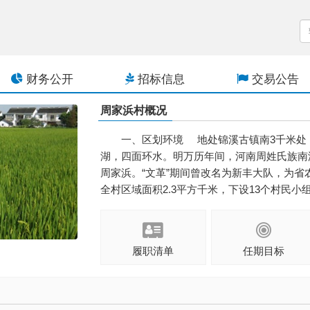
财务公开
招标信息
交易公告
周家浜村概况
一、区划环境 地处锦溪古镇南3千米处
湖，四面环水。明万历年间，河南周姓氏族南
周家浜。“文革”期间曾改名为新丰大队，为省
全村区域面积2.3平方千米，下设13个村民小组，户
履职清单
任期目标