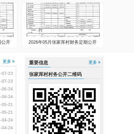
期公开
2026年05月张家厍村财务定期公开
2026年0
更多
更多
重要信息
-07-23
张家厍村
村务公开二维码
-07-23
-06-24
-06-24
-05-21
-05-21
-04-24
-04-24