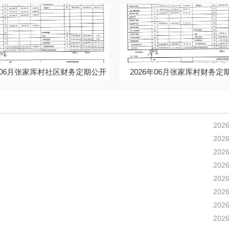
6年06月张家厍村社区财务定期公开
2026年06月张家厍村财务定
2026
2026
2026
2026
2026
2026
2026
2026