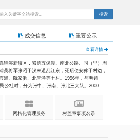
搜索
成交信息
重要公示
查看详情
靠锦溪新镇区，紧傍五保湖。南北公路、同（里）周
辅吴将军张昭于汉末避乱江东，死后便安葬于村边，
浦、阮家浜、北管泾等七村。1956年，与明镜
民公社时，分为张中、张南、张北三大队。2000
网格化管理服务
村盖章事项名录