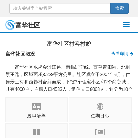
搜索
富华社区
富华社区村容村貌
查看详情
富华社区概况
富华社区东起金沙江路、南临沪宁线、西至青阳港、北到
景王路，区域面积3.229平方公里。社区成立于2004年6月，由
原景王村和西巷村合并而成，下辖3个住宅小区和2个商贸城，
共有4090户，户籍人口4533人，常住人口8068人，划分为10个
网格。社区党总支下设3个党支部，共有党员102名。“两委”成
员共7名，其中交叉任职3名。 社区以居民需求为导向，聚
焦“老 ...
履职清单
任期目标