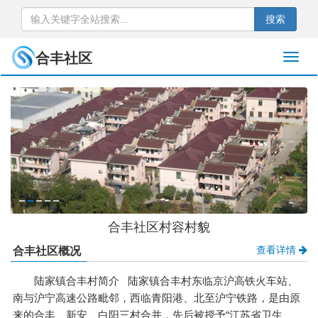
搜索
合丰社区
合丰社区村容村貌
查看详情
合丰社区概况
陆家镇合丰村简介 陆家镇合丰村东临京沪高铁火车站、
南与沪宁高速公路毗邻，西临青阳港、北至沪宁铁路，是由原
来的合丰、新安、白阳三村合并，先后被授予“江苏省卫生