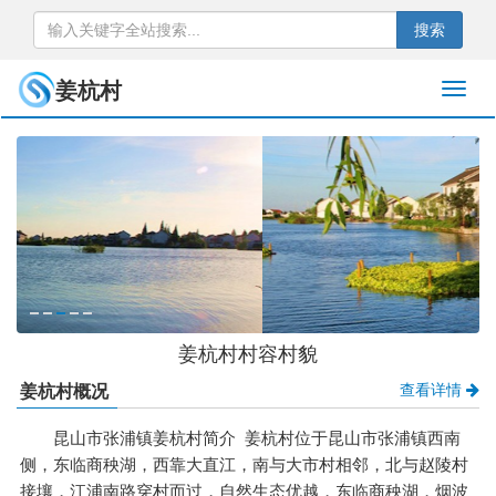
搜索
姜杭村
姜杭村村容村貌
查看详情
姜杭村概况
昆山市张浦镇姜杭村简介 姜杭村位于昆山市张浦镇西南
侧，东临商秧湖，西靠大直江，南与大市村相邻，北与赵陵村
接壤，江浦南路穿村而过，自然生态优越，东临商秧湖，烟波