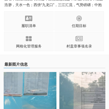
浩渺，天水一色；西傍“九龙口”，三江汇流，气势磅礴；中抱
姜里潭，潭水清澈，玲珑秀丽；姜里潭水中有岛，岛上有村，
风景如画，有东岳庙、凤凰墩、阿娘塘、义渡、古戏台、响铃
桥等历史遗存。姜杭村共有村民小组2 ...
履职清单
任期目标
网格化管理服务
村盖章事项名录
最新图片信息